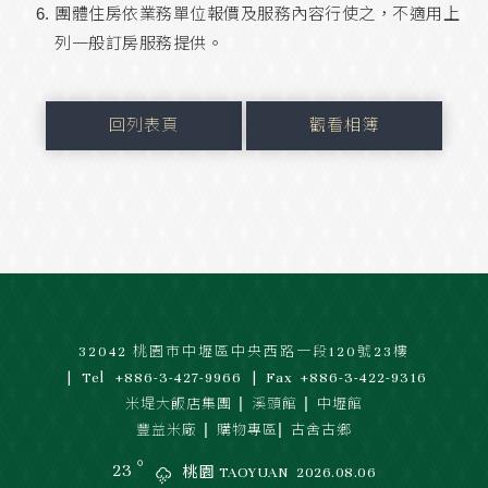
團體住房依業務單位報價及服務內容行使之，不適用上
列一般訂房服務提供。
回列表頁
觀看相簿
32042 桃園市中壢區中央西路一段120號23樓
Tel
+886-3-427-9966
Fax
+886-3-422-9316
|
|
米堤大飯店集團
溪頭館
中壢館
|
|
豐益米廠
購物專區
古舍古鄉
◦
23
桃園 TAOYUAN
2026.08.06