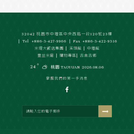
32042 桃園市中壢區中央西路一段120號23樓
Tel
+886-3-427-9966
Fax
+886-3-422-9316
|
|
米堤大飯店集團
溪頭館
中壢館
|
|
豐益米廠
購物專區
古舍古鄉
◦
24
桃園 TAOYUAN
2026.08.06
掌握我們的第一手消息