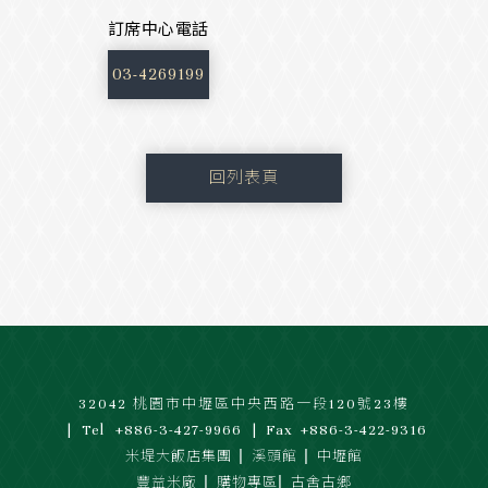
訂席中心電話
03-4269199
回列表頁
32042 桃園市中壢區中央西路一段120號23樓
Tel
+886-3-427-9966
Fax
+886-3-422-9316
|
|
米堤大飯店集團
溪頭館
中壢館
|
|
豐益米廠
購物專區
古舍古鄉